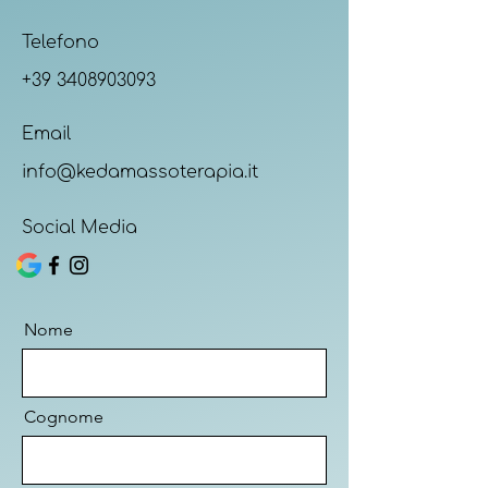
Telefono
+39 3408903093
Email
info@kedamassoterapia.it
Social Media
Nome
Cognome