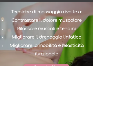
Tecniche di massaggio rivolte a:
Contrastare il dolore muscolare
Rilassare muscoli e tendini
Migliorare il drenaggio linfatico
Migliorare la mobilità e l'elasticità
funzionale
Prenota Ora
KEDA
di Erika D'Angelo
P.iva
03450920123
dangeloerika8@pec.it