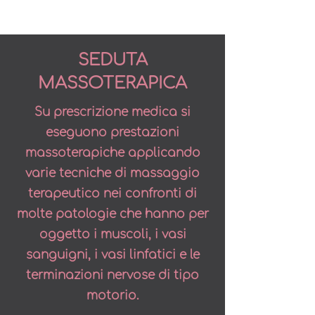
SEDUTA
MASSOTERAPICA
Su prescrizione medica si
eseguono prestazioni
massoterapiche applicando
varie tecniche di massaggio
terapeutico nei confronti di
molte patologie che hanno per
oggetto i muscoli, i vasi
sanguigni, i vasi linfatici e le
terminazioni nervose di tipo
motorio.