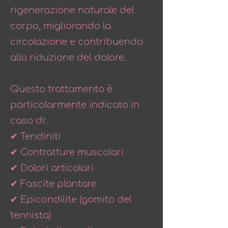
rigenerazione naturale del
corpo, migliorando la
circolazione e contribuendo
alla riduzione del dolore.
Questo trattamento è
particolarmente indicato in
caso di:
✔ Tendiniti
✔ Contratture muscolari
✔ Dolori articolari
✔ Fascite plantare
✔ Epicondilite (gomito del
tennista)