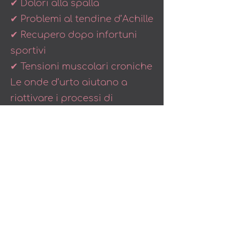
✔ Dolori alla spalla
✔ Problemi al tendine d’Achille
✔ Recupero dopo infortuni
sportivi
✔ Tensioni muscolari croniche
Le onde d’urto aiutano a
riattivare i processi di
guarigione dei tessuti e
migliorano la funzionalità
dell’area trattata.
Prenota Ora