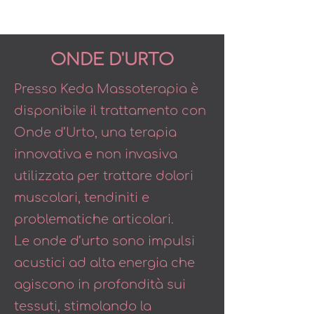
ONDE D'URTO
Presso Keda Massoterapia è
disponibile il trattamento con
Onde d’Urto, una terapia
innovativa e non invasiva
utilizzata per trattare dolori
muscolari, tendiniti e
problematiche articolari.
Le onde d’urto sono impulsi
acustici ad alta energia che
agiscono in profondità sui
tessuti, stimolando la