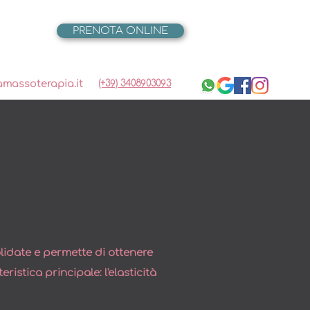
PRENOTA ONLINE
massoterapia.it
(+39) 3408903093
lidate e permette di ottenere
ristica principale: l'elasticità