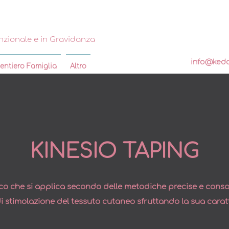
nzionale e in Gravidanza
info@keda
entiero Famiglia
Altro
KINESIO TAPING
ico che si applica secondo delle metodiche precise e conso
 di stimolazione del tessuto cutaneo sfruttando la sua caratte