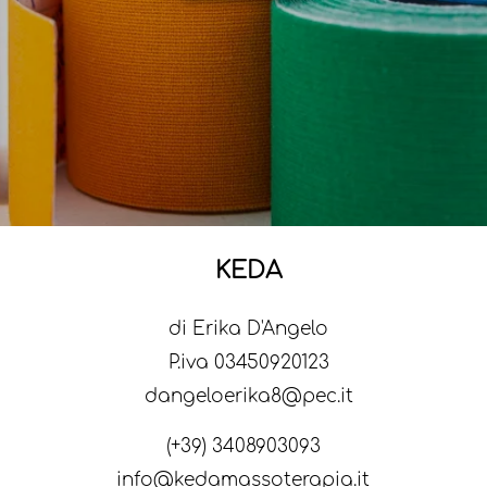
KEDA
di Erika D'Angelo
P.iva 03450920123
dangeloerika8@pec.it
(+39) 3408903093
info@kedamassoterapia.it