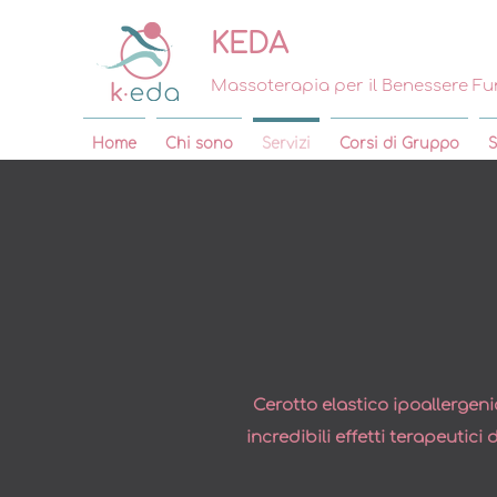
KEDA
Massoterapia per il Benessere Fu
Home
Chi sono
Servizi
Corsi di Gruppo
S
Cerotto elastico ipoallergen
incredibili effetti terapeutici